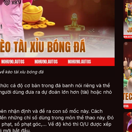
J
về kèo tài xỉu bóng đá
thức cá độ cơ bản trong đá banh nói riêng và thể
Tec
người dùng đưa ra dự đoán lớn hơn (tài) hoặc nhỏ
 bên nhận định và đề ra con số mốc này. Cách
 đến những chỉ số dùng trong môn thể thao này. Đó
ẻ phạt, số phạt góc,… Về độ khó thì O/U được xếp
i mới bắt đầu.