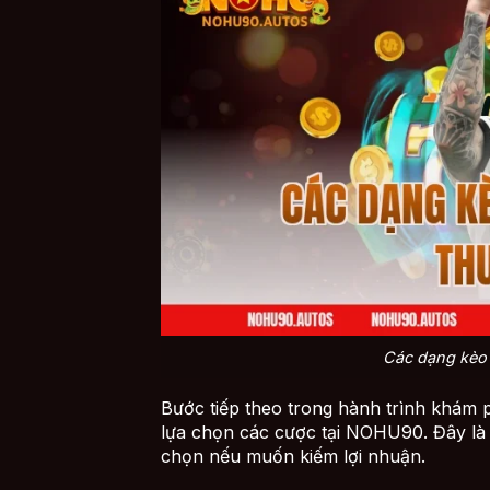
Các dạng kèo 
Bước tiếp theo trong hành trình khám p
lựa chọn các cược tại NOHU90. Đây l
chọn nếu muốn kiếm lợi nhuận.