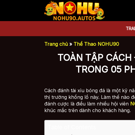
Bỏ
qua
nội
dung
TRA
Trang chủ
»
Thể Thao NOHU90
TOÀN TẬP CÁCH 
TRONG 05 P
Cách đánh tài xỉu bóng đá là một kỹ n
thị trường khổng lồ này. Làm thế nào 
đánh cược là điều làm nhiều hội viên
N
khúc mắc trên dành cho khách hàng.
Table of Contents