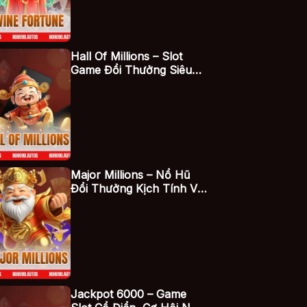
vine Fortune
Hall Of Millions – Slot
Game Đổi Thưởng Siêu
Khủng Hiện Nay
ll of Millions
Major Millions – Nổ Hũ
Đổi Thưởng Kịch Tính Và
Hấp Dẫn 2025
jor Millions
Jackpot 6000 – Game