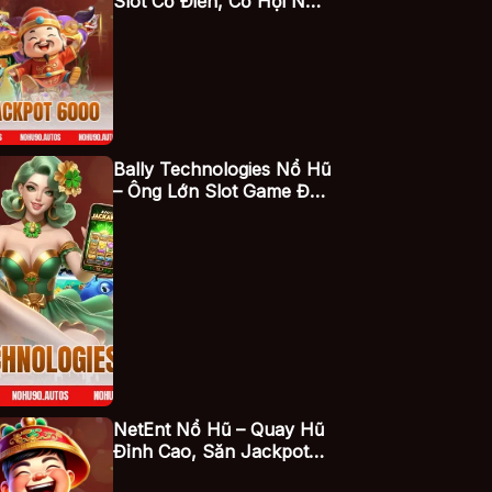
Slot Cổ Điển, Cơ Hội Nổ
Hũ Cực Lớn
ackpot 6000
Bally Technologies Nổ Hũ
– Ông Lớn Slot Game Đến
Từ Mỹ
Bally
hnologies nổ
hũ
NetEnt Nổ Hũ – Quay Hũ
Đỉnh Cao, Săn Jackpot
Cực Đỉnh