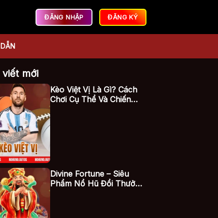
ĐĂNG NHẬP
ĐĂNG KÝ
 DẪN
 viết mới
Kèo Việt Vị Là Gì? Cách
Chơi Cụ Thể Và Chiến
Thuật Vào Tiền
Kèo việt vị
Divine Fortune – Siêu
Phẩm Nổ Hũ Đổi Thưởng
Hấp Dẫn