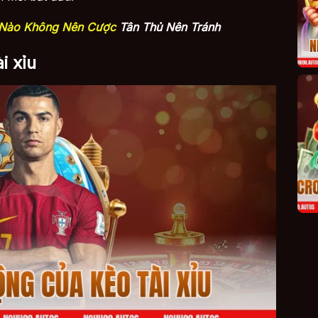
 Nào Không Nên Cược
Tân Thủ Nên Tránh
N
i xỉu
Mi