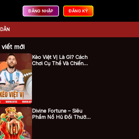
ĐĂNG NHẬP
ĐĂNG KÝ
 DẪN
 viết mới
Kèo Việt Vị Là Gì? Cách
Chơi Cụ Thể Và Chiến
Thuật Vào Tiền
Kèo việt vị
Divine Fortune – Siêu
Phẩm Nổ Hũ Đổi Thưởng
Hấp Dẫn