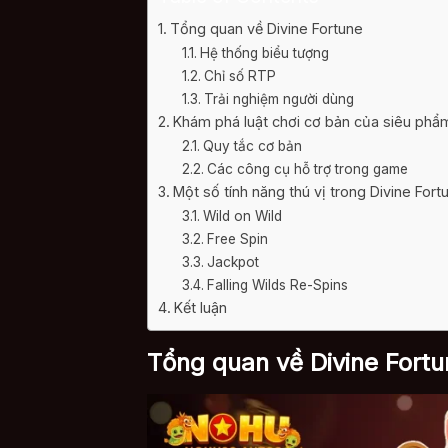
Tổng quan về Divine Fortune
Hệ thống biểu tượng
Chỉ số RTP
Trải nghiệm người dùng
Khám phá luật chơi cơ bản của siêu phẩ
Quy tắc cơ bản
Các công cụ hỗ trợ trong game
Một số tính năng thú vị trong Divine Fort
Wild on Wild
Free Spin
Jackpot
Falling Wilds Re-Spins
Kết luận
Tổng quan về Divine Fortu