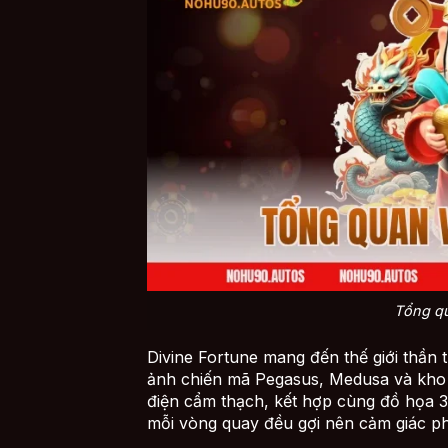
Tổng qu
Divine Fortune mang đến thế giới thần 
ảnh chiến mã Pegasus, Medusa và kho 
điện cẩm thạch, kết hợp cùng đồ họa 
mỗi vòng quay đều gợi nên cảm giác phi