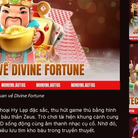
J
Tec
an về Divine Fortune
thoại Hy Lạp đặc sắc, thu hút game thủ bằng hình
báu thần Zeus. Trò chơi tái hiện khung cảnh cung
3D sống động cùng âm thanh nhạc cụ cổ. Nhờ đó,
êu lưu tìm kho báu trong truyền thuyết.