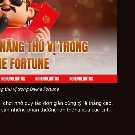
g thú vị trong Divine Fortune
 chơi nhờ quy tắc đơn giản cùng tỷ lệ thắng cao.
săn những phần thưởng lớn thông qua các tinh