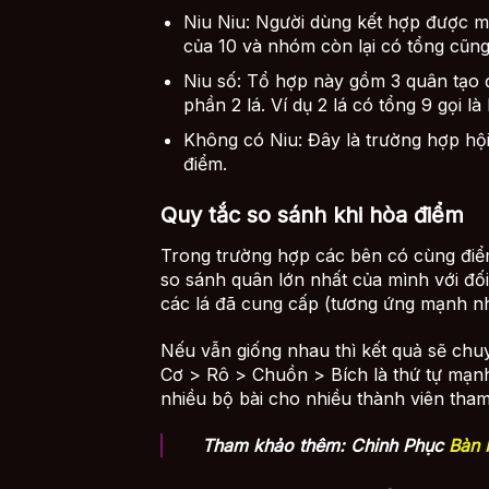
Niu Niu: Người dùng kết hợp được m
của 10 và nhóm còn lại có tổng cũng
Niu số: Tổ hợp này gồm 3 quân tạo đ
phần 2 lá. Ví dụ 2 lá có tổng 9 gọi là 
Không có Niu: Đây là trường hợp hội
điểm.
Quy tắc so sánh khi hòa điểm
Trong trường hợp các bên có cùng điể
so sánh quân lớn nhất của mình với đối
các lá đã cung cấp (tương ứng mạnh nhấ
Nếu vẫn giống nhau thì kết quả sẽ chu
Cơ > Rô > Chuồn > Bích là thứ tự mạnh
nhiều bộ bài cho nhiều thành viên tham 
Tham khảo thêm: Chinh Phục
Bàn 