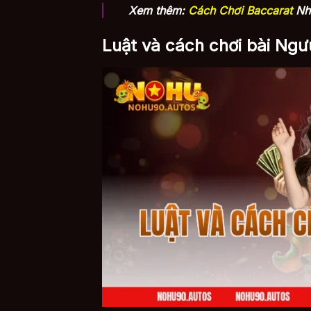
Xem thêm:
Cách Chơi Baccarat
Như
Luật và cách chơi bài Ng