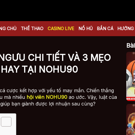
NG CHỦ
THỂ THAO
CASINO LIVE
NỔ HŨ
BẮN CÁ
HƯỚNG
Bài
NGƯU CHI TIẾT VÀ 3 MẸO
HAY TẠI NOHU90
 cá cược kết hợp với yếu tố may mắn. Chiến thắng
ều mà nhiều
hội viên NOHU90
ao ước. Vậy, luật của
 giúp bạn giành được lợi nhuận sau cùng?