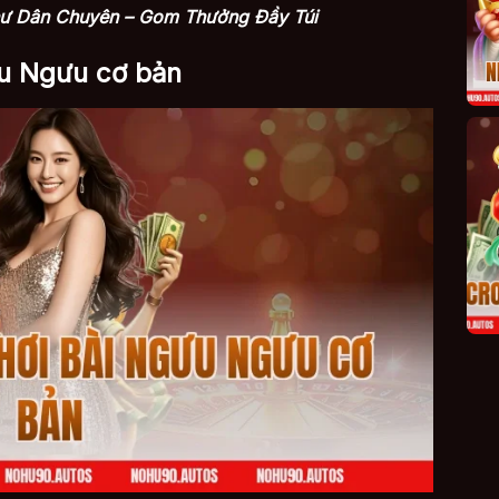
 Dân Chuyên – Gom Thưởng Đầy Túi
ưu Ngưu cơ bản
N
Mi