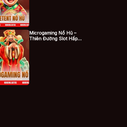
etEnt nổ hũ
Microgaming Nổ Hũ –
Thiên Đường Slot Hấp
Dẫn, Thưởng Khủng
crogaming nổ
hũ