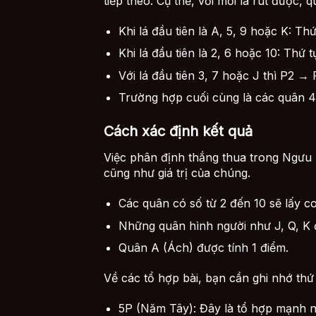
tiếp theo. Cụ thể, với mỗi lá rút được, q
Khi lá đầu tiên là A, 5, 9 hoặc K: T
Khi lá đầu tiên là 2, 6 hoặc 10: Thứ
Với lá đầu tiên 3, 7 hoặc J thì P2 
Trường hợp cuối cùng là các quân 4
Cách xác định kết quả
Việc phân định thắng thua trong Ngưu 
cũng như giá trị của chúng.
Các quân có số từ 2 đến 10 sẽ lấy co
Những quân hình người như J, Q, K 
Quân A (Ách) được tính 1 điểm.
Về các tổ hợp bài, bạn cần ghi nhớ thứ 
5P (Năm Tây): Đây là tổ hợp mạnh nh