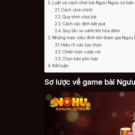
Luật và cách chơi bài Ngưu Ngưu cơ bản
Cách chơi chính
Quy trình chia bài
Cách xác định kết quả
Quy tắc so sánh khi hòa điểm
Những mẹo siêu đỉnh khi tham gia Ngưu
Hiểu rõ các lựa chọn
Chiến lược cướp cái
Chọn bàn phù hợp
Kết luận
Sơ lược về game bài Ngư