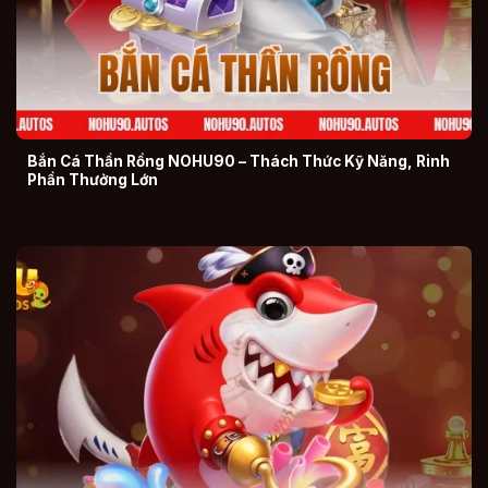
Bắn cá thần rồng
Bắn Cá Thần Rồng NOHU90 – Thách Thức Kỹ Năng, Rinh
Phần Thưởng Lớn