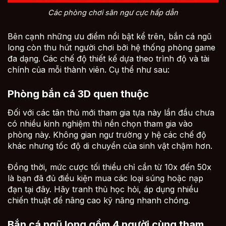
Các phòng chơi săn ngư cực hấp dẫn
Bên cạnh những ưu điểm nổi bật kể trên, bắn cá ngũ
long còn thu hút người chơi bởi hệ thống phòng game
đa dạng. Các chế độ thiết kế dựa theo trình độ và tài
chính của mỗi thành viên. Cụ thể như sau:
Phòng bắn cá 3D quen thuộc
Đối với các tân thủ mới tham gia tựa này lần đầu chưa
có nhiều kinh nghiệm thì nền chọn tham gia vào
phòng này. Không gian ngư trường y hệ các chế độ
khác nhưng tốc độ di chuyển của sinh vật chậm hơn.
Đồng thời, mức cược tối thiểu chỉ cần từ 10x đến 50x
là bạn đã đủ điều kiện mua các loại súng hoặc nạp
đạn tại đây. Hãy tranh thủ học hỏi, áp dụng nhiều
chiến thuật để nâng cao kỹ năng nhanh chóng.
Bắn cá ngũ long gồm 4 người cùng tham