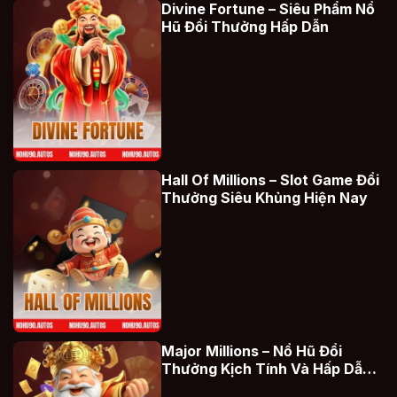
Divine Fortune – Siêu Phẩm Nổ
Hũ Đổi Thưởng Hấp Dẫn
Divine Fortune
Hall Of Millions – Slot Game Đổi
Thưởng Siêu Khủng Hiện Nay
Hall of Millions
Major Millions – Nổ Hũ Đổi
Thưởng Kịch Tính Và Hấp Dẫn
2025