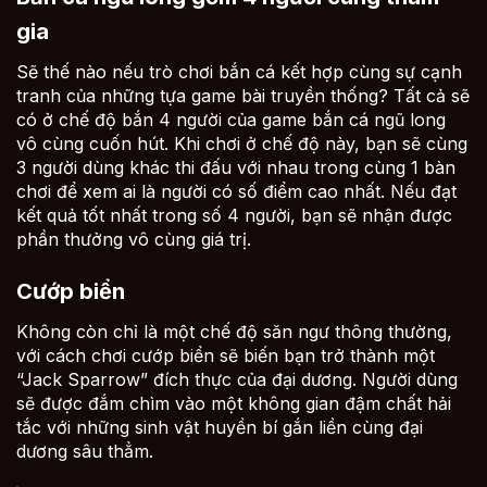
gia
Sẽ thế nào nếu trò chơi bắn cá kết hợp cùng sự cạnh
tranh của những tựa game bài truyền thống? Tất cả sẽ
có ở chế độ bắn 4 người của game bắn cá ngũ long
vô cùng cuốn hút. Khi chơi ở chế độ này, bạn sẽ cùng
3 người dùng khác thi đấu với nhau trong cùng 1 bàn
chơi để xem ai là người có số điểm cao nhất. Nếu đạt
kết quả tốt nhất trong số 4 người, bạn sẽ nhận được
phần thưởng vô cùng giá trị.
Cướp biển
Không còn chỉ là một chế độ săn ngư thông thường,
với cách chơi cướp biển sẽ biến bạn trở thành một
“Jack Sparrow” đích thực của đại dương. Người dùng
sẽ được đắm chìm vào một không gian đậm chất hải
tắc với những sinh vật huyền bí gắn liền cùng đại
dương sâu thẳm.