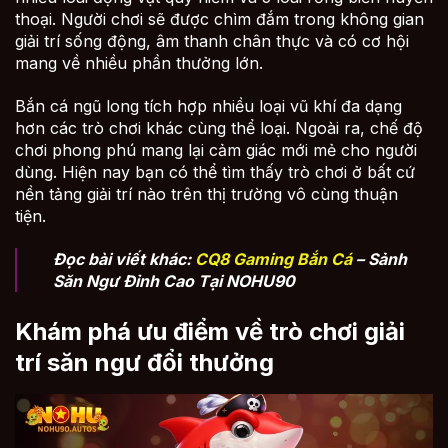
thoại. Người chơi sẽ được chìm đắm trong không gian
giải trí sống động, âm thanh chân thực và có cơ hội
mang về nhiều phần thưởng lớn.
Bắn cá ngũ long tích hợp nhiều loại vũ khí đa dạng
hơn các trò chơi khác cùng thể loại. Ngoài ra, chế độ
chơi phong phú mang lại cảm giác mới mẻ cho người
dùng. Hiện nay bạn có thể tìm thấy trò chơi ở bất cứ
nền tảng giải trí nào trên thị trường vô cùng thuận
tiện.
Đọc bài viết khác:
CQ8 Gaming Bắn Cá
– Sảnh
Săn Ngư Đỉnh Cao Tại NOHU90
Khám phá ưu điểm về trò chơi giải
trí săn ngư đổi thưởng