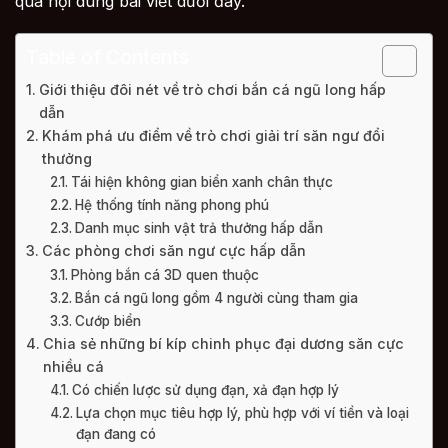
qua nội dung bài viết dưới đây.
Table of Contents
Giới thiệu đôi nét về trò chơi bắn cá ngũ long hấp
dẫn
Khám phá ưu điểm về trò chơi giải trí săn ngư đổi
thưởng
Tái hiện không gian biển xanh chân thực
Hệ thống tính năng phong phú
Danh mục sinh vật trả thưởng hấp dẫn
Các phòng chơi săn ngư cực hấp dẫn
Phòng bắn cá 3D quen thuộc
Bắn cá ngũ long gồm 4 người cùng tham gia
Cướp biển
Chia sẻ những bí kíp chinh phục đại dương săn cực
nhiều cá
Có chiến lược sử dụng đạn, xả đạn hợp lý
Lựa chọn mục tiêu hợp lý, phù hợp với ví tiền và loại
đạn đang có