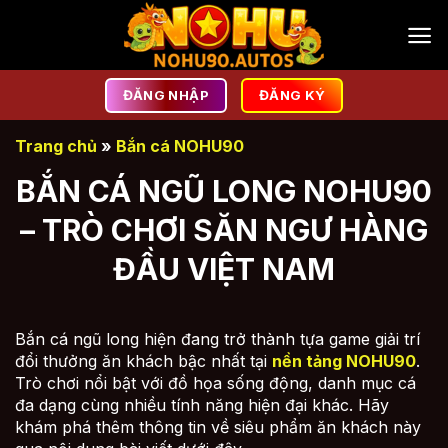
Bỏ
qua
nội
dung
ĐĂNG NHẬP
ĐĂNG KÝ
Trang chủ
»
Bắn cá NOHU90
BẮN CÁ NGŨ LONG NOHU90
– TRÒ CHƠI SĂN NGƯ HÀNG
ĐẦU VIỆT NAM
Bắn cá ngũ long hiện đang trở thành tựa game giải trí
đổi thưởng ăn khách bậc nhất tại
nền tảng NOHU90
.
Trò chơi nổi bật với đồ họa sống động, danh mục cá
đa dạng cùng nhiều tính năng hiện đại khác. Hãy
khám phá thêm thông tin về siêu phẩm ăn khách này