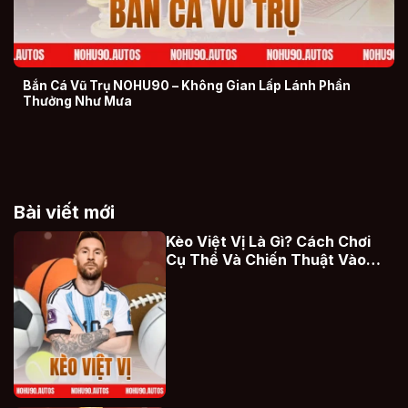
Bắn cá vũ trụ
Bắn Cá Vũ Trụ NOHU90 – Không Gian Lấp Lánh Phần
Thưởng Như Mưa
Bài viết mới
Kèo Việt Vị Là Gì? Cách Chơi
Cụ Thể Và Chiến Thuật Vào
Tiền
Kèo việt vị