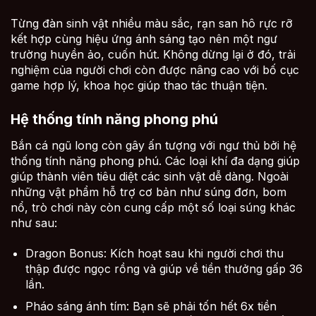
Từng đàn sinh vật nhiều màu sắc, rạn san hô rực rỡ
kết hợp cùng hiệu ứng ánh sáng tạo nên một ngư
trường huyền ảo, cuốn hút. Không dừng lại ở đó, trải
nghiệm của người chơi còn được nâng cao với bố cục
game hợp lý, khoa học giúp thao tác thuận tiện.
Hệ thống tính năng phong phú
Bắn cá ngũ long còn gây ấn tượng với ngư thủ bởi hệ
thống tính năng phong phú. Các loại khí đa dạng giúp
giúp thành viên tiêu diệt các sinh vật dễ dàng. Ngoài
những vật phẩm hỗ trợ cơ bản như súng đơn, bom
nổ, trò chơi này còn cung cấp một số loại súng khác
như sau:
Dragon Bonus: Kích hoạt sau khi người chơi thu
thập được ngọc rồng và giúp về tiền thưởng gấp 36
lần.
Pháo sáng ánh tím: Bạn sẽ phải tốn hết 6x tiền