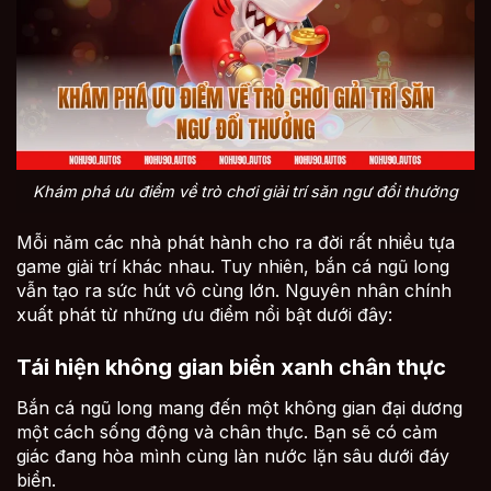
Khám phá ưu điểm về trò chơi giải trí săn ngư đổi thưởng
Mỗi năm các nhà phát hành cho ra đời rất nhiều tựa
game giải trí khác nhau. Tuy nhiên, bắn cá ngũ long
vẫn tạo ra sức hút vô cùng lớn. Nguyên nhân chính
xuất phát từ những ưu điểm nổi bật dưới đây:
Tái hiện không gian biển xanh chân thực
Bắn cá ngũ long mang đến một không gian đại dương
một cách sống động và chân thực. Bạn sẽ có cảm
giác đang hòa mình cùng làn nước lặn sâu dưới đáy
biển.