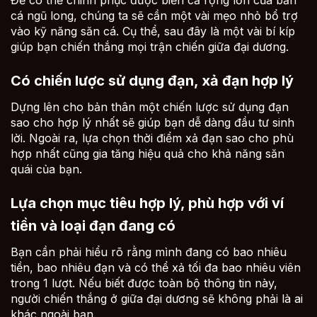
Để có thể chinh phục được biển cả rộng lớn của bắn
cá ngũ long, chúng ta sẽ cần một vài mẹo nhỏ bổ trợ
vào kỹ năng săn cá. Cụ thể, sau đây là một vài bí kíp
giúp bạn chiến thắng mọi trận chiến giữa đại dương.
Có chiến lược sử dụng đạn, xả đạn hợp lý
Dựng lên cho bản thân một chiến lược sử dụng đạn
sao cho hợp lý nhất sẽ giúp bạn dễ dàng đầu tư sinh
lời. Ngoài ra, lựa chọn thời điểm xả đạn sao cho phù
hợp nhất cũng gia tăng hiệu quả cho khả năng săn
quái của bạn.
Lựa chọn mục tiêu hợp lý, phù hợp với ví
tiền và loại đạn đang có
Bạn cần phải hiểu rõ rằng mình đang có bao nhiêu
tiền, bao nhiêu đạn và có thể xả tối đa bao nhiêu viên
trong 1 lượt. Nếu biết được toàn bộ thông tin này,
người chiến thắng ở giữa đại dương sẽ không phải là ai
khác ngoài bạn.