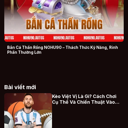
Bắn cá thần rồng
Bắn Cá Thần Rồng NOHU90 – Thách Thức Kỹ Năng, Rinh
Phần Thưởng Lớn
Bài viết mới
Kèo Việt Vị Là Gì? Cách Chơi
Cụ Thể Và Chiến Thuật Vào
Tiền