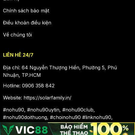
Chính sách bảo mật
Điều khoản điều kiện
Về chúng tôi
LIÊN HÊ 24/7
Địa chỉ: 64 Nguyễn Thượng Hiền, Phường 5, Phú
Nhuận, TP.HCM
Hotline: 0906 358 842
Website: https://solarfamily.in/
#nohu90, #nohu90uytin, #nohu90club,
#nohu90doithuong, #choinohu90 #linknohu90,
#appnohu90, #dangkynohu90