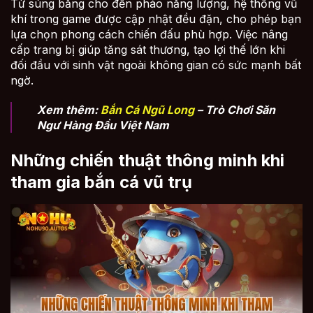
Từ súng băng cho đến pháo năng lượng, hệ thống vũ
khí trong game được cập nhật đều đặn, cho phép bạn
lựa chọn phong cách chiến đấu phù hợp. Việc nâng
cấp trang bị giúp tăng sát thương, tạo lợi thế lớn khi
đối đầu với sinh vật ngoài không gian có sức mạnh bất
ngờ.
Xem thêm:
Bắn Cá Ngũ Long
– Trò Chơi Săn
Ngư Hàng Đầu Việt Nam
Những chiến thuật thông minh khi
tham gia bắn cá vũ trụ