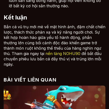
luôn sẵn sàng đồng hành, giúp hội viên không bỏ
lỡ bất kỳ cơ hội săn thưởng nào.
Kết luận
Bắn cá vũ trụ mới mẻ về mặt hình ảnh, đậm chất chiến
lược, thách thức phản xạ và kỹ năng người chơi. Sự
kết hợp hoàn hảo giữa yếu tố hành động, phần
thưởng lớn cùng bối cảnh độc đáo khiến game trở
thành món ruột không thể thiếu của hàng nghìn ngư
thủ. Tham gia ngay tại
nền tảng NOHU90
để bắt đầu
chuyến phiêu lưu bắn cá đầy thú vị và trúng lớn mỗi
ngày.
BÀI VIẾT LIÊN QUAN