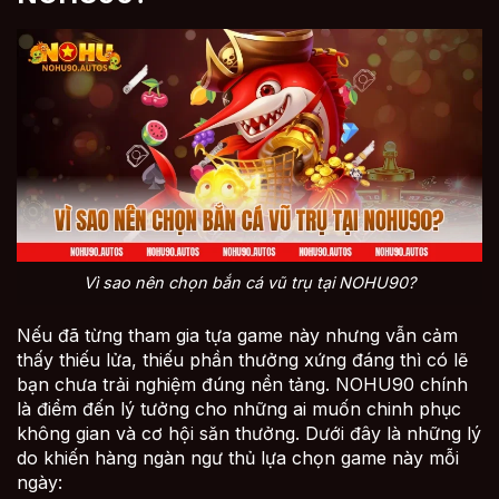
Vì sao nên chọn bắn cá vũ trụ tại NOHU90?
Nếu đã từng tham gia tựa game này nhưng vẫn cảm
thấy thiếu lửa, thiếu phần thưởng xứng đáng thì có lẽ
bạn chưa trải nghiệm đúng nền tảng. NOHU90 chính
là điểm đến lý tưởng cho những ai muốn chinh phục
không gian và cơ hội săn thưởng. Dưới đây là những lý
do khiến hàng ngàn ngư thủ lựa chọn game này mỗi
ngày: