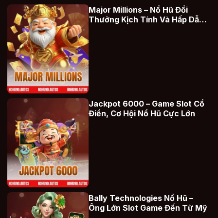
Major Millions – Nổ Hũ Đổi
Thưởng Kịch Tính Và Hấp Dẫn
2025
Major Millions
Jackpot 6000 – Game Slot Cổ
Điển, Cơ Hội Nổ Hũ Cực Lớn
Jackpot 6000
Bally Technologies Nổ Hũ –
Ông Lớn Slot Game Đến Từ Mỹ