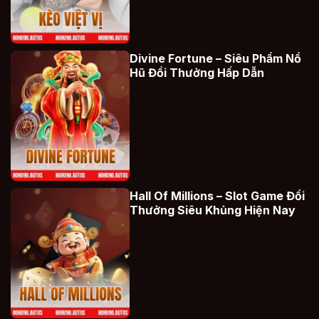
Kèo việt vị
Divine Fortune – Siêu Phẩm Nổ
Hũ Đổi Thưởng Hấp Dẫn
Divine Fortune
Hall Of Millions – Slot Game Đổi
Thưởng Siêu Khủng Hiện Nay
Hall of Millions