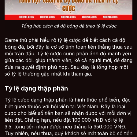
Tổng hợp cách cá độ bóng đá theo tỷ lệ cược
Game thủ phải hiểu rõ tỷ lệ cược để biết cách cá độ
bóng đá, bởi đây là cơ sở tính toán tiền thắng thua sau
mỗi trận đấu. Tỷ lệ cược cũng phản ánh độ mạnh yếu
giữa các đội, giúp thành viên, kể cả người mới, dễ dàng
đưa ra quyết định phù hợp. Sau đây là tổng hợp một
số tỷ lệ thường gặp nhất khi tham gia.
Tỷ lệ dạng thập phân
Tỷ lệ cược dạng thập phân là hình thức phổ biến, đặc
biệt quen thuộc với hội viên tại Việt Nam. Đây là loại
cược cho biết số tiền bạn sẽ nhận được với mỗi đơn vị
tiền đặt. Chẳng hạn, nếu đặt 100.000 VNĐ với tỷ lệ
3.5, tổng tiền nhận được nếu thắng là 350.000 VNĐ.
Tuy nhiên, nếu thua, quý khách sẽ mất toàn bộ số tiền