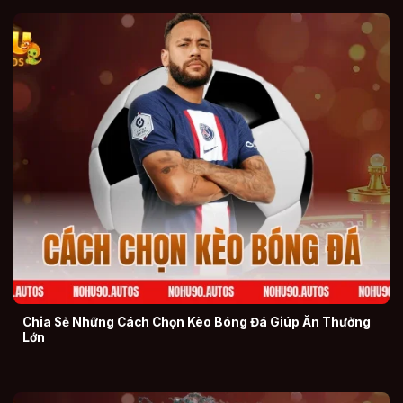
Cách chọn kèo bóng đá
Chia Sẻ Những Cách Chọn Kèo Bóng Đá Giúp Ăn Thưởng
Lớn