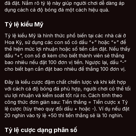
đã đặt. Nắm rõ tỷ lệ này giúp người chơi dễ dàng áp
dụng cách cá độ bóng đá một cách hiệu quả.
Tỷ lệ kiểu Mỹ
Tỷ lệ kiểu Mỹ là hình thức phổ biến tại các nhà cái ở
Hoa Kỳ, sử dụng các con số có dấu “+” hoặc “+” để
thể hiện mức lợi nhuận hoặc số tiền cần đặt. Nếu thấy
dấu “+”, con số đi kèm cho biết thành viên sẽ thắng
bao nhiêu nếu đặt 100 đơn vị tiền. Ngược lại, dấu “-”
cho biết bạn cần đặt bao nhiêu để thắng 100 đơn vị.
Đây là kiểu cược đậm chất chiến lược và khi kết hợp
với cách cá độ bóng đá phù hợp, người chơi có thể tối
ưu lợi nhuận và kiểm soát tốt rủi ro. Cách tính theo
công thức đơn giản sau: Tiền thắng = Tiền cược x Tỷ
lệ cược (tùy theo quy đổi dấu + hoặc -). Ví dụ nếu đặt
20 nghìn vào tỷ lệ +50 thì tiền thắng sẽ là 10 nghìn.
Tỷ lệ cược dạng phân số