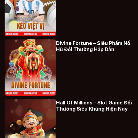
Kèo việt vị
Divine Fortune – Siêu Phẩm Nổ
Hũ Đổi Thưởng Hấp Dẫn
Divine Fortune
Hall Of Millions – Slot Game Đổi
Thưởng Siêu Khủng Hiện Nay